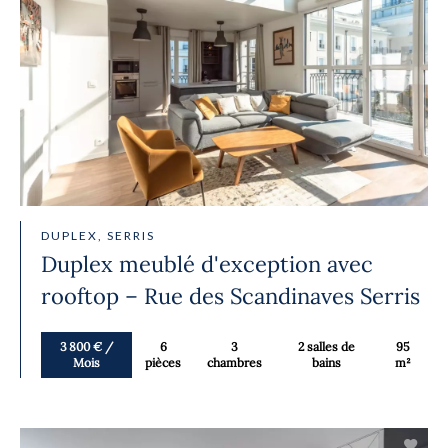
DUPLEX, SERRIS
Duplex meublé d'exception avec
rooftop – Rue des Scandinaves Serris
3 800 € /
6
3
2 salles de
95
Mois
pièces
chambres
bains
m²