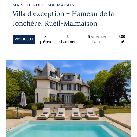
MAISON, RUEIL-MALMAISON
Villa d'exception – Hameau de la
Jonchère, Rueil-Malmaison
8
5
5 salles de
300
2 390 000 €
pièces
chambres
bains
m²