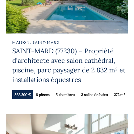
MAISON, SAINT-MARD
SAINT-MARD (77230) – Propriété
d'architecte avec salon cathédral,
piscine, parc paysager de 2 832 m² et
installations équestres
863 200 €
8 pièces
5 chambres
3 salles de bains
272 m²