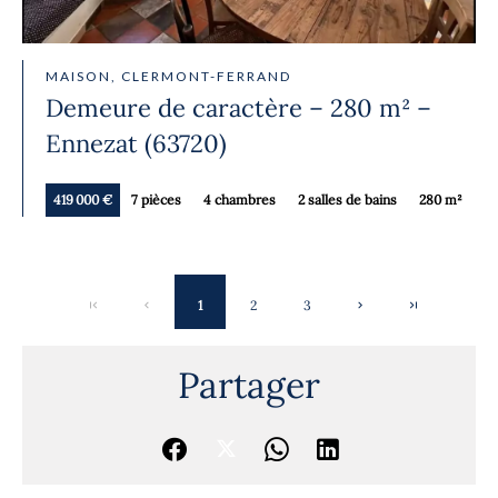
MAISON, CLERMONT-FERRAND
Demeure de caractère – 280 m² –
Ennezat (63720)
419 000 €
7 pièces
4 chambres
2 salles de bains
280 m²
1
2
3
Partager