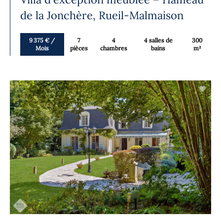
de la Jonchère, Rueil-Malmaison
9 375 € /
7
4
4 salles de
300
Mois
pièces
chambres
bains
m²