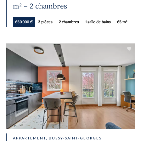
m² – 2 chambres
650 000 €
3 pièces
2 chambres
1 salle de bains
65 m²
APPARTEMENT, BUSSY-SAINT-GEORGES