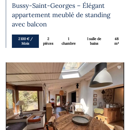
Bussy-Saint-Georges – Élégant
appartement meublé de standing
avec balcon
2 100 € /
2
1
1 salle de
48
Mois
pièces
chambre
bains
m²