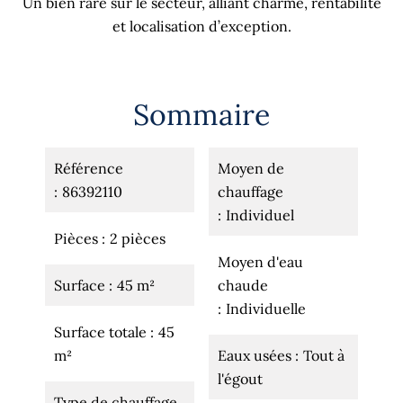
Un bien rare sur le secteur, alliant charme, rentabilité
et localisation d’exception.
Sommaire
Référence
Moyen de
86392110
chauffage
Individuel
Pièces
2 pièces
Moyen d'eau
Surface
45 m²
chaude
Individuelle
Surface totale
45
m²
Eaux usées
Tout à
l'égout
Type de chauffage