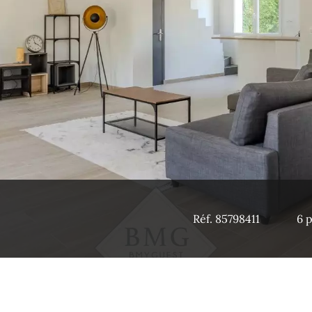
Réf. 85798411
6 