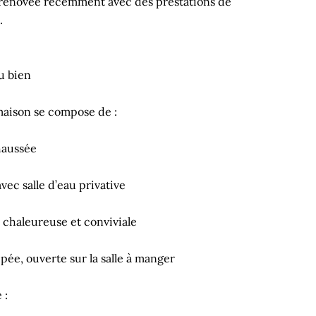
t rénovée récemment avec des prestations de
.
u bien
maison se compose de :
haussée
vec salle d’eau privative
 chaleureuse et conviviale
e, ouverte sur la salle à manger
 :