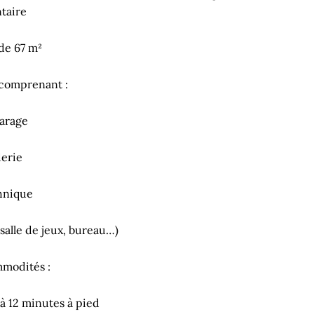
taire
 de 67 m²
 comprenant :
arage
erie
hnique
salle de jeux, bureau…)
modités :
à 12 minutes à pied